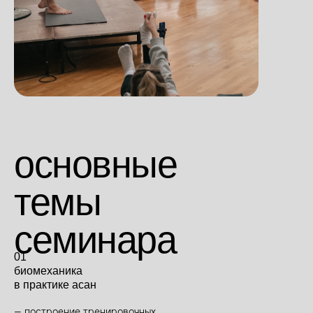
основные
темы
семинара
01
биомеханика
в практике асан
— построение тренировочных