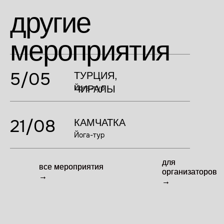
другие
мероприятия
5/05
ТУРЦИЯ,
ЧИРАЛЫ
Йога-тур
21/08
КАМЧАТКА
Йога-тур
для
для
все мероприятия
все мероприятия
организаторов
организаторов
→
→
→
→