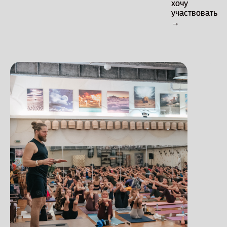
хочу
хочу
участвовать
участвовать
→
→