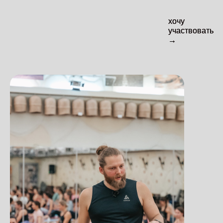
хочу
хочу
участвовать
участвовать
→
→