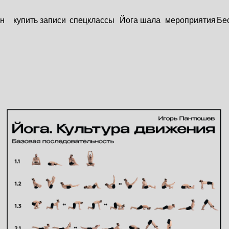
н
купить записи
спецклассы
Йога шала
мероприятия
Бе